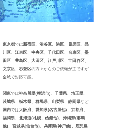
東京都
では
新宿区
、
渋谷区
、
港区
、
目黒区
、
品
川区
、
江東区
、
中央区
、
千代田区
、
台東区
、
墨
田区
、
豊島区
、
大田区
、
江戸川区
、
世田谷区
、
文京区
、
杉並区
の方々からのご依頼が主ですが
全域で対応可能。
​関東
では
神奈川県(横浜市)
、
千葉県
、
埼玉県
、
茨城県
、
栃木県
、
群馬県
、
山梨県
、
静岡県
など
国内
では
大阪府
、
愛知県(名古屋他)
、
京都府
、
福岡県
、
北海道(札幌、函館他)
、
沖縄県(那覇
他)
、
宮城県(仙台他)
、
兵庫県(神戸他)、鹿児島