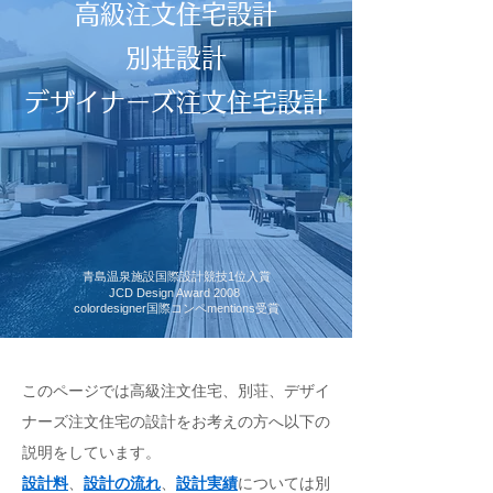
高級注文住宅設計
別荘設計
デザイナーズ注文住宅設計
青島温泉施設国際設計競技1位入賞
JCD Design Award 2008
colordesigner国際コンペmentions受賞
このページでは高級注文住宅、別荘、デザイ
ナーズ注文住宅の設計をお考えの方へ以下の
説明をしています。
設計料
、
設計の流れ
、
設計実績
については別