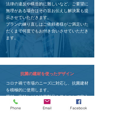
法律の違反や構造的に難しいなど、ご要望に
無理がある場合はその旨お伝えし解決案も提
示させていただきます。
​プランの練り直しはご依頼者様がご満足いた
だくまで何度でもお付き合いさせていただき
ます。
抗菌の建材を使った
デザイン
コロナ禍で市場のニーズに対応し、抗菌建材
を積極的に使用します。
​壁材、床材などの抗菌製品を使うことで安心
した生活ができるようなご提案を心がけま
Phone
Email
Facebook
す。